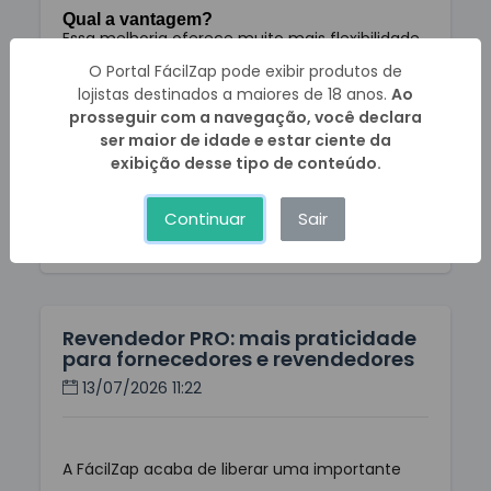
Qual a vantagem?
Essa melhoria oferece muito mais flexibilidade
para empresas que trabalham com diferentes
O Portal FácilZap pode exibir produtos de
perfis de clientes, permitindo que a emissão da
lojistas destinados a maiores de 18 anos.
Ao
nota fiscal utilize a tributação adequada em
prosseguir com a navegação, você declara
cada situação.
ser maior de idade e estar ciente da
Com isso, o cadastro dos produtos fica mais
exibição desse tipo de conteúdo.
completo, reduz a necessidade de ajustes
manuais e proporciona maior segurança na
Continuar
Sair
emissão dos documentos fiscais.
Revendedor PRO: mais praticidade
para fornecedores e revendedores
13/07/2026 11:22
A FácilZap acaba de liberar uma importante