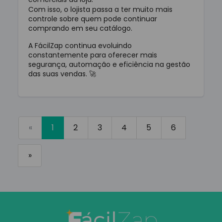
Com isso, o lojista passa a ter muito mais
controle sobre quem pode continuar
comprando em seu catálogo.
A FácilZap continua evoluindo
constantemente para oferecer mais
segurança, automação e eficiência na gestão
das suas vendas. 🚀
Anterior
«
1
2
3
4
5
6
Próximo
»