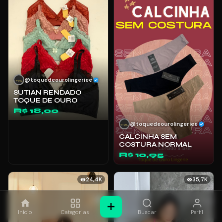
@toquedeourolingeriee
SUTIAN RENDADO
TOQUE DE OURO
R$ 18,00
@toquedeourolingeriee
CALCINHA SEM
COSTURA NORMAL
R$ 10,95
24,4K
35,7K
Início
Categorias
Buscar
Perfil