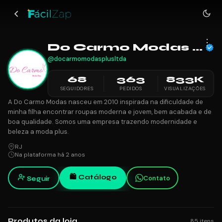
Cancelar
Encontre lojas por estado
Do Carmo Modas plus
Escolha o Estado e veja lojas da sua
região.
@docarmomodasplusltda
Pedidos
GO
SP
RJ
MG
BA
PR
SC
68
363
833K
363 realizados
SEGUIDORES
PEDIDOS
VISUALIZAÇÕES
RS
CE
Pedido mínimo
A Do Carmo Modas nasceu em 2010 inspirada na dificuldade de
R$ 100,00
minha filha encontrar roupas moderna e jovem, bem acabada e de
Ver todos os estados
Cupons disponíveis
boa qualidade. Somos uma empresa trazendo modernidade e
1 cupom ativo
beleza a moda plus.
SUGESTÕES POPULARES
RJ
Na plataforma há 2 anos
Avaliações
Vestidos
Maquiagem
Tênis
Acessórios
4.9 ★ (56 reviews)
🛍 Catálogo
Contato
Seguir
Skincare
Camisetas
Formas de pagamento
PIX, MercadoPago
Formas de entrega
Produtos da loja
85 itens