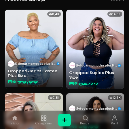
SuperFrete
8,4K
14,3K
@docarmomodasplusltda
@docarmomodasplusltda
Cropped Jeans Lastex
Cropped Suplex Plus
Plus Size
Size
R$ 79,99
R$ 34,99
7,3K
12,3K
@docarmomodasplusltda
Cropped Top Faixa
Moda Feminina Plus
Início
Categorias
Buscar
Perfil
Size
R$ 29,99