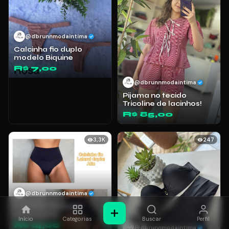
@dbrunnmodaintima
Calcinha fio duplo
modelo Biquine
R$ 7,00
@dbrunnmodaintima
Pijama no tecido
Tricoline de lacinhos!
R$ 85,00
3,3K
247
@dbrunnmodaintima
Calcinha fio duplo
cintura alta
Início
Categorias
Buscar
Perfil
R$ 14,00
@dbrunnmodaintima